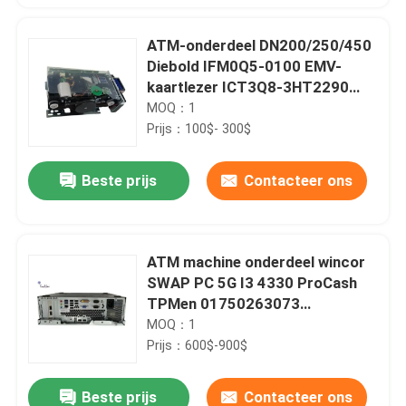
ATM-onderdeel DN200/250/450
Diebold IFM0Q5-0100 EMV-
kaartlezer ICT3Q8-3HT2290
1750304622
MOQ：1
Prijs：100$- 300$
Beste prijs
Contacteer ons
ATM machine onderdeel wincor
SWAP PC 5G I3 4330 ProCash
TPMen 01750263073
1750263073
MOQ：1
Prijs：600$-900$
Beste prijs
Contacteer ons