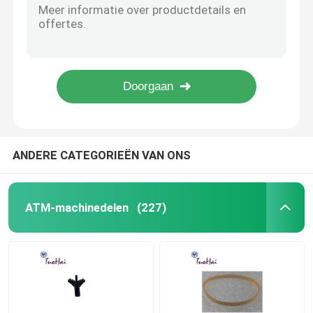
01750105988 1750105988 Wincor V2XU de Versie van USB van de Kaartlezer
Dieboldatm Delen
1750173205 01750173205 Wincor PC280 V2CU Kaartlezer
1750105986 01750105986 van de de Kaartlezer ATM van Wincor V2XF de Kaartlezer
1750017666 01750017666 van de de Kaartlezer ATM van Wincor ID18 de Kaartlezer
De Delen van koningsTeller ATM
de Smartcardlezer van 49209540000C 49-209540-000C Diebold
Hyosungatm Delen
ANDERE CATEGORIEËN VAN ONS
ATM-kaartlezer
ATM-machinedelen
(227)
ATM-Hoofd
ATM-Cassettedelen
ATM-Machinetoetsenbord