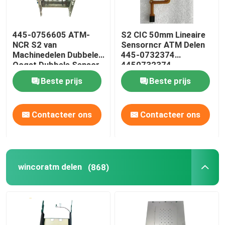
MEI Cashflow Bill Accepter
445-0756605 ATM-
S2 CIC 50mm Lineaire
NCR S2 van
Sensorncr ATM Delen
Machinedelen Dubbele
445-0732374
Oogst Dubbele Sensor
4450732374
4450756605
Beste prijs
Beste prijs
Contacteer ons
Contacteer ons
wincoratm delen
(868)