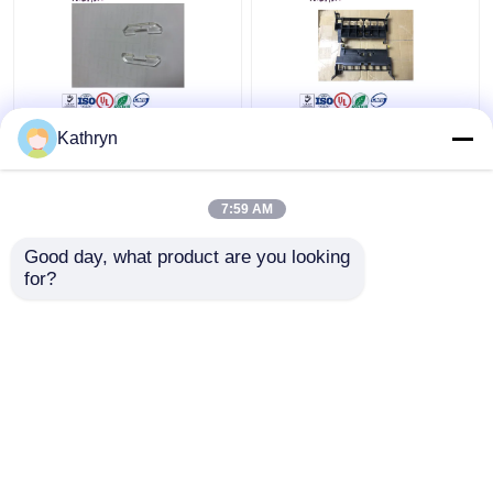
NF200 de Delen van de
ND100 Vervangstukken
Kathryn
KoningsTeller ATM van
van Nd ATM van de
het prismaa001568
nota de Binnengids
NMD A001568 N-F
A002960 NMD100
7:59 AM
Prisma
Beste prijs
Beste prijs
Good day, what product are you looking 
for?
Contacteer ons
Contacteer ons
Bekijk meer
Thuis
Ongeveer ons
Contacteer ons
Desktop Site