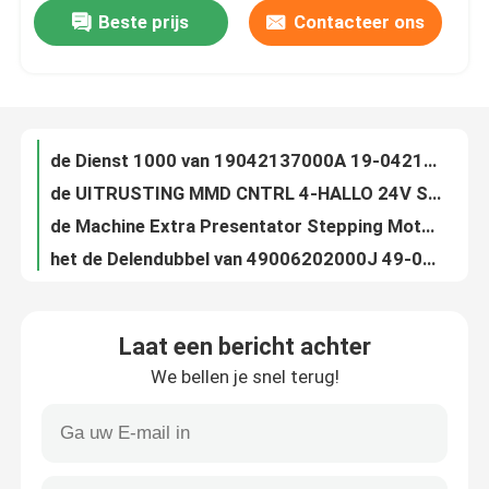
Beste prijs
Contacteer ons
de Printer Ribbon Cartridge IX PRP van 00050496000A 00-050496-000A Diebold
de Dienst 1000 van 19042137000A 19-042137-000A Diebold IX Cassette
Fabrieksreis
de UITRUSTING MMD CNTRL 4-HALLO 24V STD van 19042137000A 19-042137-000A Diebold CCA
de Machine Extra Presentator Stepping Motor van 49-006172-000F 49006172000F Diebold ATM
Kwaliteitscontrole
het de Delendubbel van 49006202000J 49-006202-000J Diebold ATM ontdekt Vork
49-006708-000C 49006708000C Diebold Opteva 1,0 Vorkblok
Contacteer ons
Schakelaar 004 van 00104789000A 00-104789-000A Diebold OPTEVA MTL van KY OPN KYBD KOEPEL
De Delenriem TMG M 03.00P 124T van 2900837500AE Diebold ATM
Verzoek om een Citaat
2900837500AF Diebold Opteva riem-TMG-M 03.00P-274T
Van de de RIEMtiming van 2900837500AG Diebold Opteva de Tand van M3 529 (267MC)
ATM-machinedelen
Laat een bericht achter
de Machinedelen CCA Kit Hournal Printer van 19-038145-000B Diebold ATM
We bellen je snel terug!
van het de Delenblind van 29-003622-000A 29003622000A Diebold ATM de Schakelaarhefboom
NCR ATM delen
van de de Delenkabel van 39008911000C 39-008911-000C Diebold ATM de Automaatmodule KYBD
445-0693330 4450693330 NCR 5887 NCR ATM van de Kaartlezer Delen
wincoratm delen
445-0723882 4450723882 NCR 6625 de Lezer van de Smartcardlezeratm Kaart