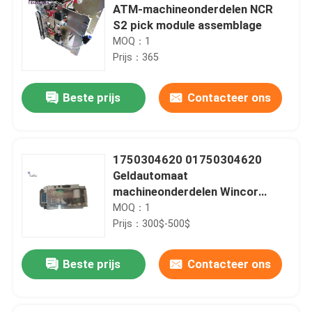
ATM-machineonderdelen NCR
S2 pick module assemblage
MOQ：1
Prijs：365
Beste prijs
Contacteer ons
1750304620 01750304620
Geldautomaat
machineonderdelen Wincor
kaartlezer SANKYO CHD-mot
MOQ：1
ICT3H5-3A7790
Prijs：300$-500$
Beste prijs
Contacteer ons