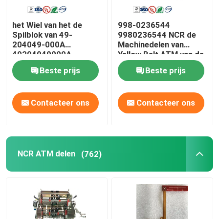
ATM-Ontvangstbewijsprinter
het Wiel van het de
998-0236544
Spilblok van 49-
9980236544 NCR de
204049-000A
Machinedelen van
NCR Talladega de Kern van PC
49204049000A
Yellow Belt ATM van de
Diebold Opteva
Kaartlezer
Beste prijs
Beste prijs
ATM-Motherboard
Contacteer ons
Contacteer ons
ATM-Monitor
Contant geld Behandelingsmateriaal
NCR ATM delen
(762)
Bankbiljetten telmachine
Draagbare pos terminal