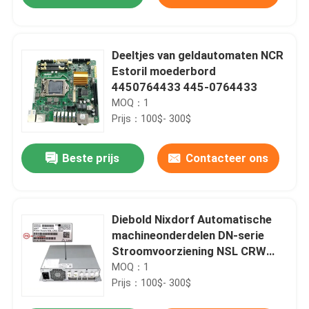
Deeltjes van geldautomaten NCR
Estoril moederbord
4450764433 445-0764433
MOQ：1
Prijs：100$- 300$
Beste prijs
Contacteer ons
Huis
Diebold Nixdorf Automatische
machineonderdelen DN-serie
Stroomvoorziening NSL CRW
Producten
703W 01750299984
MOQ：1
1750299984
Prijs：100$- 300$
Ongeveer ons