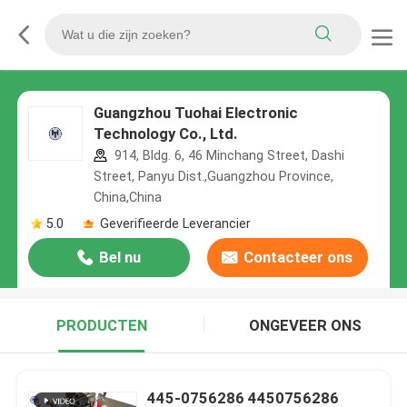
Guangzhou Tuohai Electronic
Technology Co., Ltd.
914, Bldg. 6, 46 Minchang Street, Dashi
Street, Panyu Dist.,Guangzhou Province,
China,China
5.0
Geverifieerde Leverancier
Bel nu
Contacteer ons
PRODUCTEN
ONGEVEER ONS
445-0756286 4450756286