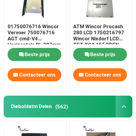
01750076716 Wincor
ATM Wincor Procash
Vervoer 750076716
280 LCD 1750216797
AGT cmd-V4
Wincor Nixdorf LCD
Horizontale RL 287mm
TFT XGA 15“ OPEN
KADER PN
Beste prijs
Beste prijs
01750216797
Contacteer ons
Contacteer ons
Dieboldatm Delen
(562)