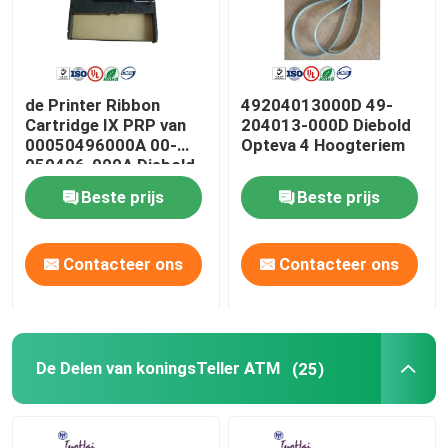
de Printer Ribbon
49204013000D 49-
Cartridge IX PRP van
204013-000D Diebold
00050496000A 00-
Opteva 4 Hoogteriem
050496-000A Diebold
Beste prijs
Beste prijs
Contacteer ons
Contacteer ons
De Delen van koningsTeller ATM
(25)