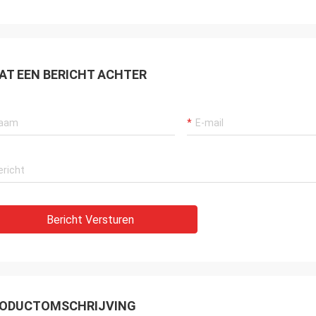
rd zijn. De productkwaliteit is ook
ed, is de prijs zeer redelijk,
gt zich op voortdurende
werking.
AT EEN BERICHT ACHTER
Bericht Versturen
ODUCTOMSCHRIJVING