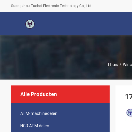
Guangzhou Tuohai Electronic Technology Co., Ltd.
Thuis
/
Winc
Alle Producten
1
ATM-machinedelen
NCR ATM delen