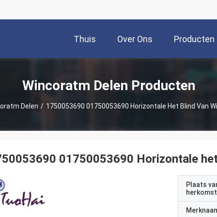
Thuis
Over Ons
Producten
Wincoratm Delen Producten
oratm Delen
/
1750053690 01750053690 Horizontale Het Blind Van W
750053690 01750053690 Horizontale het
Plaats va
herkomst
Merknaa