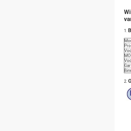
Wi
va
B
1.
Mo
Pr
Vo
MO
Voo
Gar
Bin
G
2.