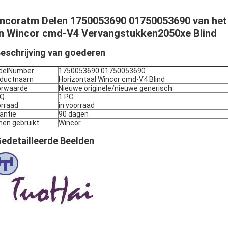
ncoratm Delen 1750053690 01750053690 van het
n Wincor cmd-V4 Vervangstukken2050xe Blind
eschrijving van goederen
delNumber
1750053690 01750053690
oductnaam
Horizontaal Wincor cmd-V4 Blind
orwaarde
Nieuwe originele/nieuwe generisch
Q
1 PC
rraad
in voorraad
antie
90 dagen
nen gebruikt
Wincor
edetailleerde Beelden