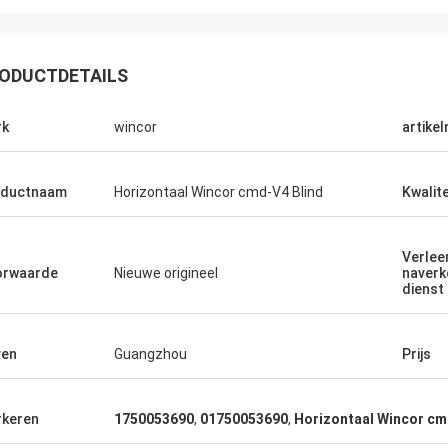
ODUCTDETAILS
rk
wincor
artike
oductnaam
Horizontaal Wincor cmd-V4 Blind
Kwalite
Verlee
orwaarde
Nieuwe origineel
naverk
dienst
ven
Guangzhou
Prijs
Jachthaven
nst is zeer goed, is de
tinleiding zeer gedetailleerd, aan
keren
1750053690
,
01750053690
,
Horizontaal Wincor cm
ragen kan ook geschikt en geduldig