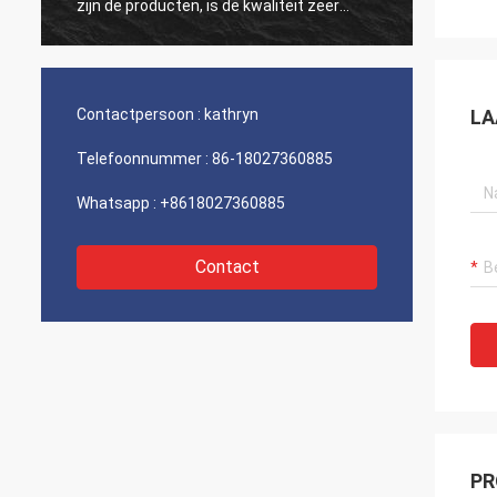
zijn de producten, is de kwaliteit zeer
antwoo
gewaarborgd, de de productprijs en vracht
zeer go
redelijk, hopen zijn blijven volgende
verheu
samenwerken tijd.
samen
Contactpersoon :
kathryn
LA
Telefoonnummer :
86-18027360885
Whatsapp :
+8618027360885
Contact
PR