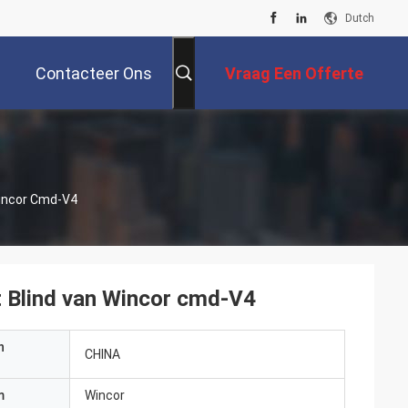
Dutch
Contacteer Ons
Vraag Een Offerte
Aan
incor Cmd-V4
 Blind van Wincor cmd-V4
n
CHINA
m
Wincor