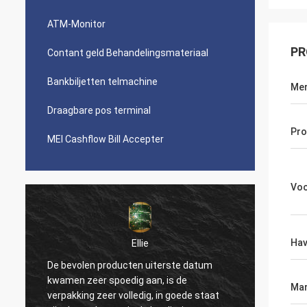
ATM-Monitor
PR
Contant geld Behandelingsmateriaal
Bankbiljetten telmachine
Me
Draagbare pos terminal
Pr
MEI Cashflow Bill Accepter
Vo
Ha
Ellie
De bevolen producten uiterste datum
Hun die
kwamen zeer spoedig aan, is de
produc
Mar
verpakking zeer volledig, in goede staat
onze v