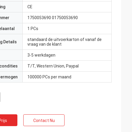
ing
CE
mmer
1750053690 01750053690
elaantal
1 PCs
standaard de uitvoerkarton of vanaf de
g Details
vraag van de klant
3-5 werkdagen
condities
T/T, Western Union, Paypal
 vermogen
100000 PCs per maand
rijs
Contact Nu