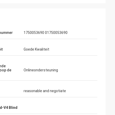
lnummer
1750053690 01750053690
it
Goede Kwaliteit
nde
oop de
Onlineondersteuning
reasonable and negotiate
d-V4 Blind